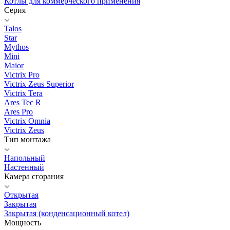
Котлы для коммерческого применения
Серия
Talos
Star
Mythos
Mini
Maior
Victrix Pro
Victrix Zeus Superior
Victrix Tera
Ares Tec R
Ares Pro
Victrix Omnia
Victrix Zeus
Тип монтажа
Напольный
Настенный
Камера сгорания
Открытая
Закрытая
Закрытая (конденсационный котел)
Мощность