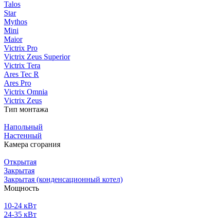
Talos
Star
Mythos
Mini
Maior
Victrix Pro
Victrix Zeus Superior
Victrix Tera
Ares Tec R
Ares Pro
Victrix Omnia
Victrix Zeus
Тип монтажа
Напольный
Настенный
Камера сгорания
Открытая
Закрытая
Закрытая (конденсационный котел)
Мощность
10-24 кВт
24-35 кВт