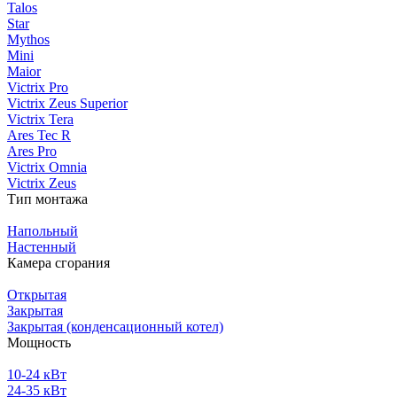
Talos
Star
Mythos
Mini
Maior
Victrix Pro
Victrix Zeus Superior
Victrix Tera
Ares Tec R
Ares Pro
Victrix Omnia
Victrix Zeus
Тип монтажа
Напольный
Настенный
Камера сгорания
Открытая
Закрытая
Закрытая (конденсационный котел)
Мощность
10-24 кВт
24-35 кВт