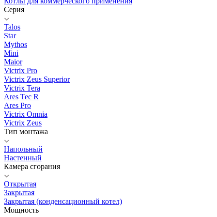
Котлы для коммерческого применения
Серия
Talos
Star
Mythos
Mini
Maior
Victrix Pro
Victrix Zeus Superior
Victrix Tera
Ares Tec R
Ares Pro
Victrix Omnia
Victrix Zeus
Тип монтажа
Напольный
Настенный
Камера сгорания
Открытая
Закрытая
Закрытая (конденсационный котел)
Мощность