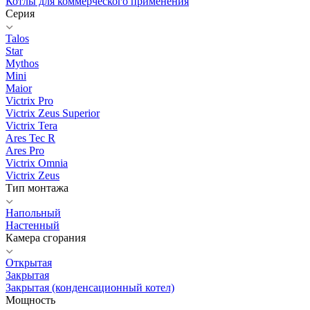
Котлы для коммерческого применения
Серия
Talos
Star
Mythos
Mini
Maior
Victrix Pro
Victrix Zeus Superior
Victrix Tera
Ares Tec R
Ares Pro
Victrix Omnia
Victrix Zeus
Тип монтажа
Напольный
Настенный
Камера сгорания
Открытая
Закрытая
Закрытая (конденсационный котел)
Мощность