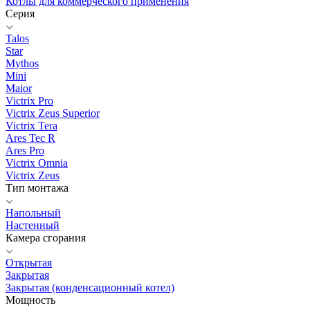
Котлы для коммерческого применения
Серия
Talos
Star
Mythos
Mini
Maior
Victrix Pro
Victrix Zeus Superior
Victrix Tera
Ares Tec R
Ares Pro
Victrix Omnia
Victrix Zeus
Тип монтажа
Напольный
Настенный
Камера сгорания
Открытая
Закрытая
Закрытая (конденсационный котел)
Мощность