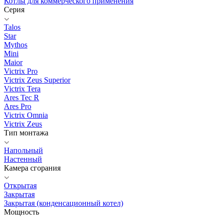
Котлы для коммерческого применения
Серия
Talos
Star
Mythos
Mini
Maior
Victrix Pro
Victrix Zeus Superior
Victrix Tera
Ares Tec R
Ares Pro
Victrix Omnia
Victrix Zeus
Тип монтажа
Напольный
Настенный
Камера сгорания
Открытая
Закрытая
Закрытая (конденсационный котел)
Мощность