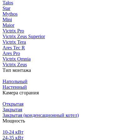
Talos
Star
Mythos
Mini
Maior
Victrix Pro
Victrix Zeus Superior
Victrix Tera
Ares Tec R
Ares Pro
Victrix Omnia
Victrix Zeus
Тип монтажа
Напольный
Настенный
Камера сгорания
Открытая
Закрытая
Закрытая (конденсационный котел)
Мощность
10-24 кВт
24-35 кВт