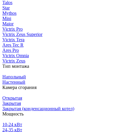
Talos
Star
Mythos
Mini
Maior
Victrix Pro
Victrix Zeus Superior
Victrix Tera
Ares Tec R
Ares Pro
Victrix Omnia
Victrix Zeus
Тип монтажа
Напольный
Настенный
Камера сгорания
Открытая
Закрытая
Закрытая (конденсационный котел)
Мощность
10-24 кВт
24-35 кВт