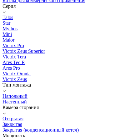
Котлы для коммерческого применения
Серия
Talos
Star
Mythos
Mini
Maior
Victrix Pro
Victrix Zeus Superior
Victrix Tera
Ares Tec R
Ares Pro
Victrix Omnia
Victrix Zeus
Тип монтажа
Напольный
Настенный
Камера сгорания
Открытая
Закрытая
Закрытая (конденсационный котел)
Мощность