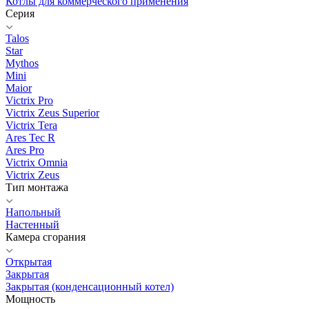
Котлы для коммерческого применения
Серия
Talos
Star
Mythos
Mini
Maior
Victrix Pro
Victrix Zeus Superior
Victrix Tera
Ares Tec R
Ares Pro
Victrix Omnia
Victrix Zeus
Тип монтажа
Напольный
Настенный
Камера сгорания
Открытая
Закрытая
Закрытая (конденсационный котел)
Мощность