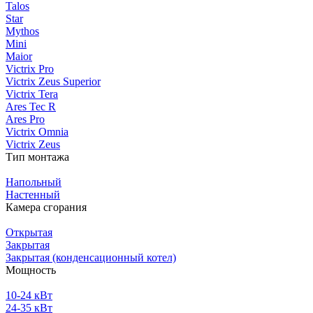
Talos
Star
Mythos
Mini
Maior
Victrix Pro
Victrix Zeus Superior
Victrix Tera
Ares Tec R
Ares Pro
Victrix Omnia
Victrix Zeus
Тип монтажа
Напольный
Настенный
Камера сгорания
Открытая
Закрытая
Закрытая (конденсационный котел)
Мощность
10-24 кВт
24-35 кВт