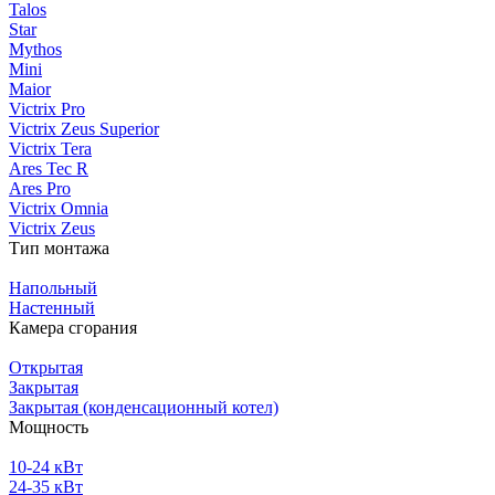
Talos
Star
Mythos
Mini
Maior
Victrix Pro
Victrix Zeus Superior
Victrix Tera
Ares Tec R
Ares Pro
Victrix Omnia
Victrix Zeus
Тип монтажа
Напольный
Настенный
Камера сгорания
Открытая
Закрытая
Закрытая (конденсационный котел)
Мощность
10-24 кВт
24-35 кВт