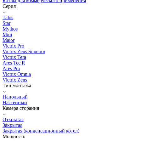
Котлы для коммерческого применения
Серия
Talos
Star
Mythos
Mini
Maior
Victrix Pro
Victrix Zeus Superior
Victrix Tera
Ares Tec R
Ares Pro
Victrix Omnia
Victrix Zeus
Тип монтажа
Напольный
Настенный
Камера сгорания
Открытая
Закрытая
Закрытая (конденсационный котел)
Мощность