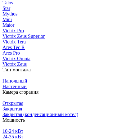
Talos
Star
Mythos
Mini
Maior
Victrix Pro
Victrix Zeus Superior
Victrix Tera
Ares Tec R
Ares Pro
Victrix Omnia
Victrix Zeus
Тип монтажа
Напольный
Настенный
Камера сгорания
Открытая
Закрытая
Закрытая (конденсационный котел)
Мощность
10-24 кВт
24-35 кВт