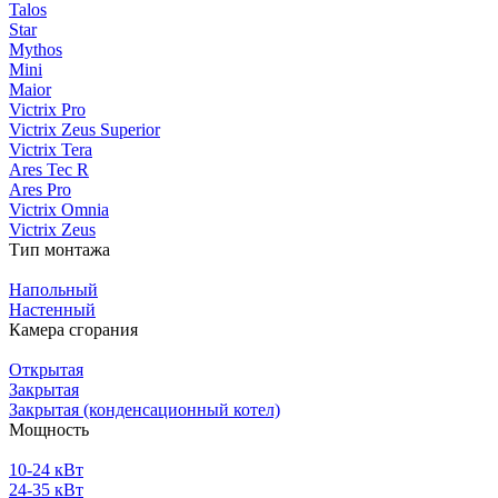
Talos
Star
Mythos
Mini
Maior
Victrix Pro
Victrix Zeus Superior
Victrix Tera
Ares Tec R
Ares Pro
Victrix Omnia
Victrix Zeus
Тип монтажа
Напольный
Настенный
Камера сгорания
Открытая
Закрытая
Закрытая (конденсационный котел)
Мощность
10-24 кВт
24-35 кВт