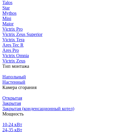
Talos
Star
Mythos
Mini
Maior
Victrix Pro
Victrix Zeus Superior
Victrix Tera
Ares Tec R
Ares Pro
Victrix Omnia
Victrix Zeus
Тип монтажа
Напольный
Настенный
Камера сгорания
Открытая
Закрытая
Закрытая (конденсационный котел)
Мощность
10-24 кВт
24-35 кВт