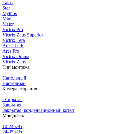
Talos
Star
Mythos
Mini
Maior
Victrix Pro
Victrix Zeus Superior
Victrix Tera
Ares Tec R
Ares Pro
Victrix Omnia
Victrix Zeus
Тип монтажа
Напольный
Настенный
Камера сгорания
Открытая
Закрытая
Закрытая (конденсационный котел)
Мощность
10-24 кВт
24-35 кВт