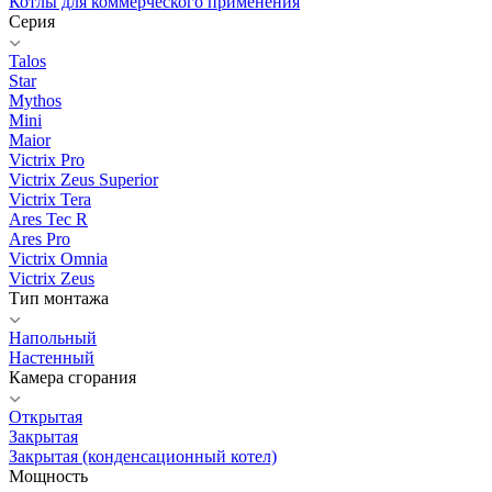
Котлы для коммерческого применения
Серия
Talos
Star
Mythos
Mini
Maior
Victrix Pro
Victrix Zeus Superior
Victrix Tera
Ares Tec R
Ares Pro
Victrix Omnia
Victrix Zeus
Тип монтажа
Напольный
Настенный
Камера сгорания
Открытая
Закрытая
Закрытая (конденсационный котел)
Мощность