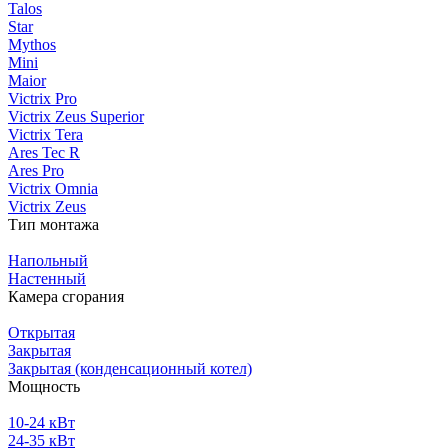
Talos
Star
Mythos
Mini
Maior
Victrix Pro
Victrix Zeus Superior
Victrix Tera
Ares Tec R
Ares Pro
Victrix Omnia
Victrix Zeus
Тип монтажа
Напольный
Настенный
Камера сгорания
Открытая
Закрытая
Закрытая (конденсационный котел)
Мощность
10-24 кВт
24-35 кВт