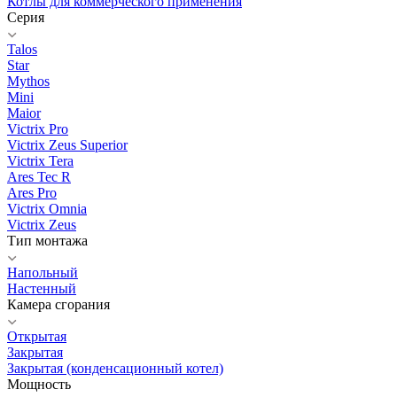
Котлы для коммерческого применения
Серия
Talos
Star
Mythos
Mini
Maior
Victrix Pro
Victrix Zeus Superior
Victrix Tera
Ares Tec R
Ares Pro
Victrix Omnia
Victrix Zeus
Тип монтажа
Напольный
Настенный
Камера сгорания
Открытая
Закрытая
Закрытая (конденсационный котел)
Мощность