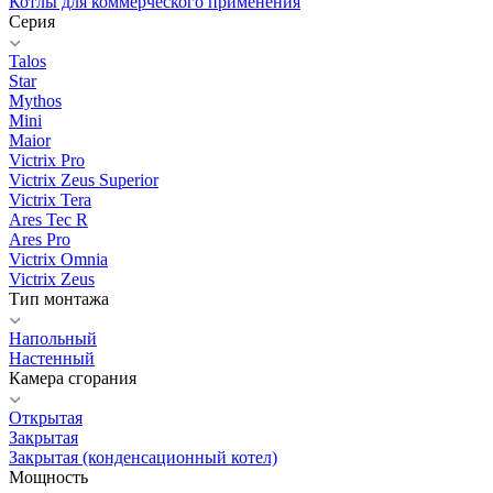
Котлы для коммерческого применения
Серия
Talos
Star
Mythos
Mini
Maior
Victrix Pro
Victrix Zeus Superior
Victrix Tera
Ares Tec R
Ares Pro
Victrix Omnia
Victrix Zeus
Тип монтажа
Напольный
Настенный
Камера сгорания
Открытая
Закрытая
Закрытая (конденсационный котел)
Мощность