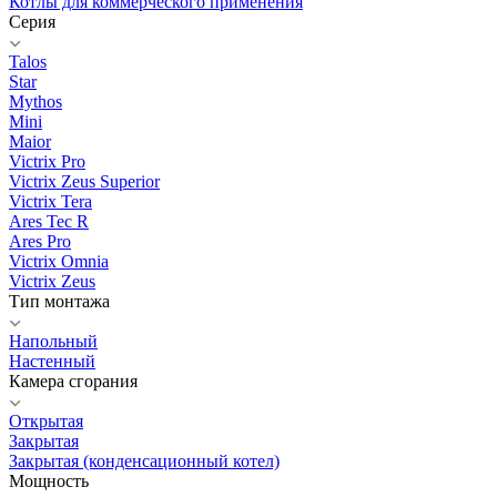
Котлы для коммерческого применения
Серия
Talos
Star
Mythos
Mini
Maior
Victrix Pro
Victrix Zeus Superior
Victrix Tera
Ares Tec R
Ares Pro
Victrix Omnia
Victrix Zeus
Тип монтажа
Напольный
Настенный
Камера сгорания
Открытая
Закрытая
Закрытая (конденсационный котел)
Мощность