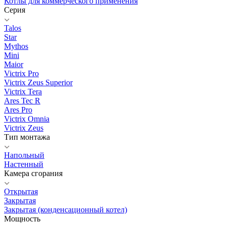
Котлы для коммерческого применения
Серия
Talos
Star
Mythos
Mini
Maior
Victrix Pro
Victrix Zeus Superior
Victrix Tera
Ares Tec R
Ares Pro
Victrix Omnia
Victrix Zeus
Тип монтажа
Напольный
Настенный
Камера сгорания
Открытая
Закрытая
Закрытая (конденсационный котел)
Мощность