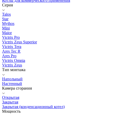
Котлы для коммерческого применения
Серия
Talos
Star
Mythos
Mini
Maior
Victrix Pro
Victrix Zeus Superior
Victrix Tera
Ares Tec R
Ares Pro
Victrix Omnia
Victrix Zeus
Тип монтажа
Напольный
Настенный
Камера сгорания
Открытая
Закрытая
Закрытая (конденсационный котел)
Мощность