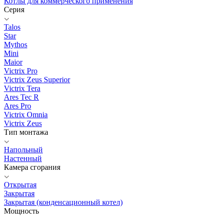
Котлы для коммерческого применения
Серия
Talos
Star
Mythos
Mini
Maior
Victrix Pro
Victrix Zeus Superior
Victrix Tera
Ares Tec R
Ares Pro
Victrix Omnia
Victrix Zeus
Тип монтажа
Напольный
Настенный
Камера сгорания
Открытая
Закрытая
Закрытая (конденсационный котел)
Мощность