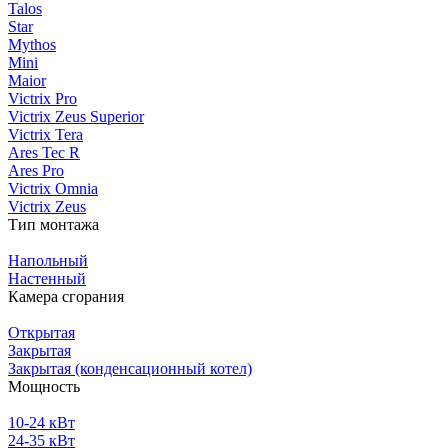
Talos
Star
Mythos
Mini
Maior
Victrix Pro
Victrix Zeus Superior
Victrix Tera
Ares Tec R
Ares Pro
Victrix Omnia
Victrix Zeus
Тип монтажа
Напольный
Настенный
Камера сгорания
Открытая
Закрытая
Закрытая (конденсационный котел)
Мощность
10-24 кВт
24-35 кВт