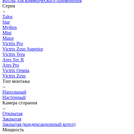
Котлы для коммерческого применения
Серия
Talos
Star
Mythos
Mini
Maior
Victrix Pro
Victrix Zeus Superior
Victrix Tera
Ares Tec R
Ares Pro
Victrix Omnia
Victrix Zeus
Тип монтажа
Напольный
Настенный
Камера сгорания
Открытая
Закрытая
Закрытая (конденсационный котел)
Мощность