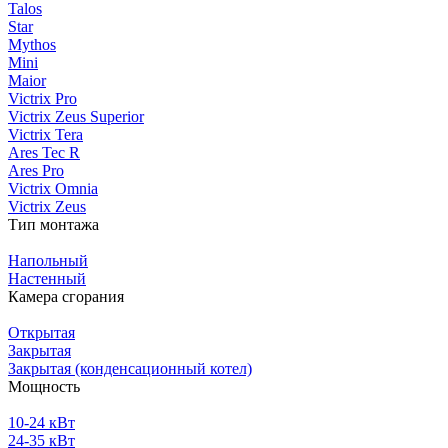
Talos
Star
Mythos
Mini
Maior
Victrix Pro
Victrix Zeus Superior
Victrix Tera
Ares Tec R
Ares Pro
Victrix Omnia
Victrix Zeus
Тип монтажа
Напольный
Настенный
Камера сгорания
Открытая
Закрытая
Закрытая (конденсационный котел)
Мощность
10-24 кВт
24-35 кВт