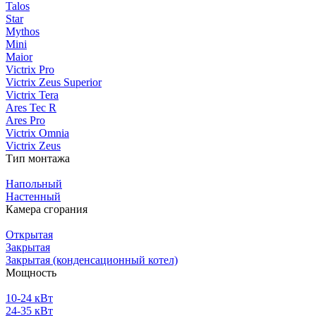
Talos
Star
Mythos
Mini
Maior
Victrix Pro
Victrix Zeus Superior
Victrix Tera
Ares Tec R
Ares Pro
Victrix Omnia
Victrix Zeus
Тип монтажа
Напольный
Настенный
Камера сгорания
Открытая
Закрытая
Закрытая (конденсационный котел)
Мощность
10-24 кВт
24-35 кВт