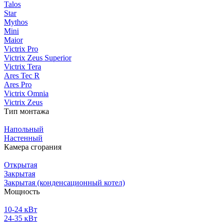
Talos
Star
Mythos
Mini
Maior
Victrix Pro
Victrix Zeus Superior
Victrix Tera
Ares Tec R
Ares Pro
Victrix Omnia
Victrix Zeus
Тип монтажа
Напольный
Настенный
Камера сгорания
Открытая
Закрытая
Закрытая (конденсационный котел)
Мощность
10-24 кВт
24-35 кВт