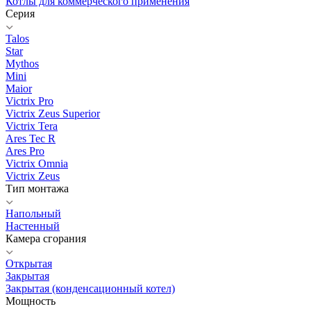
Котлы для коммерческого применения
Серия
Talos
Star
Mythos
Mini
Maior
Victrix Pro
Victrix Zeus Superior
Victrix Tera
Ares Tec R
Ares Pro
Victrix Omnia
Victrix Zeus
Тип монтажа
Напольный
Настенный
Камера сгорания
Открытая
Закрытая
Закрытая (конденсационный котел)
Мощность