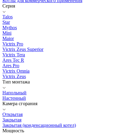
Котлы для коммерческого применения
Серия
Talos
Star
Mythos
Mini
Maior
Victrix Pro
Victrix Zeus Superior
Victrix Tera
Ares Tec R
Ares Pro
Victrix Omnia
Victrix Zeus
Тип монтажа
Напольный
Настенный
Камера сгорания
Открытая
Закрытая
Закрытая (конденсационный котел)
Мощность