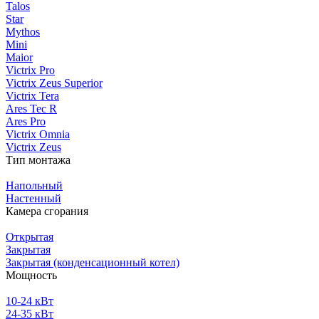
Talos
Star
Mythos
Mini
Maior
Victrix Pro
Victrix Zeus Superior
Victrix Tera
Ares Tec R
Ares Pro
Victrix Omnia
Victrix Zeus
Тип монтажа
Напольный
Настенный
Камера сгорания
Открытая
Закрытая
Закрытая (конденсационный котел)
Мощность
10-24 кВт
24-35 кВт