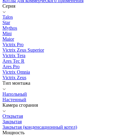
Котлы для коммерческого применения
Серия
Talos
Star
Mythos
Mini
Maior
Victrix Pro
Victrix Zeus Superior
Victrix Tera
Ares Tec R
Ares Pro
Victrix Omnia
Victrix Zeus
Тип монтажа
Напольный
Настенный
Камера сгорания
Открытая
Закрытая
Закрытая (конденсационный котел)
Мощность