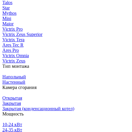
Talos
Star
Mythos
Mini
Maior
Victrix Pro
Victrix Zeus Superior
Victrix Tera
Ares Tec R
Ares Pro
Victrix Omnia
Victrix Zeus
Тип монтажа
Напольный
Настенный
Камера сгорания
Открытая
Закрытая
Закрытая (конденсационный котел)
Мощность
10-24 кВт
24-35 кВт