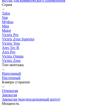
Котлы для коммерческого применения
Серия
Talos
Star
Mythos
Mini
Maior
Victrix Pro
Victrix Zeus Superior
Victrix Tera
Ares Tec R
Ares Pro
Victrix Omnia
Victrix Zeus
Тип монтажа
Напольный
Настенный
Камера сгорания
Открытая
Закрытая
Закрытая (конденсационный котел)
Мощность