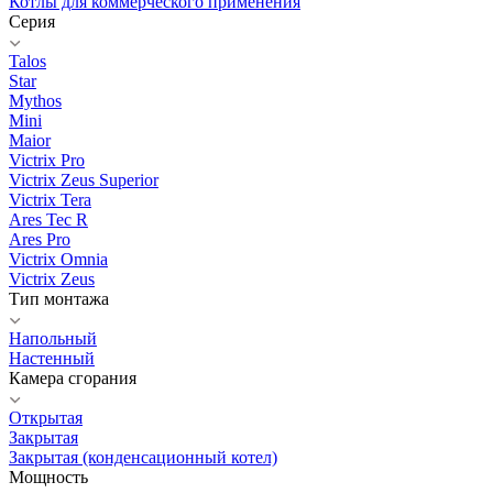
Котлы для коммерческого применения
Серия
Talos
Star
Mythos
Mini
Maior
Victrix Pro
Victrix Zeus Superior
Victrix Tera
Ares Tec R
Ares Pro
Victrix Omnia
Victrix Zeus
Тип монтажа
Напольный
Настенный
Камера сгорания
Открытая
Закрытая
Закрытая (конденсационный котел)
Мощность