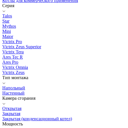
Котлы для коммерческого применения
Серия
Talos
Star
Mythos
Mini
Maior
Victrix Pro
Victrix Zeus Superior
Victrix Tera
Ares Tec R
Ares Pro
Victrix Omnia
Victrix Zeus
Тип монтажа
Напольный
Настенный
Камера сгорания
Открытая
Закрытая
Закрытая (конденсационный котел)
Мощность