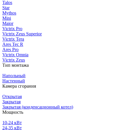
Talos
Star
Mythos
Mini
Maior
Victrix Pro
Victrix Zeus Superior
Victrix Tera
Ares Tec R
Ares Pro
Victrix Omnia
Victrix Zeus
Тип монтажа
Напольный
Настенный
Камера сгорания
Открытая
Закрытая
Закрытая (конденсационный котел)
Мощность
10-24 кВт
24-35 кВт