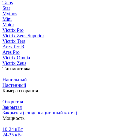
Talos
Star
Mythos
Mini
Maior
Victrix Pro
Victrix Zeus Superior
Victrix Tera
Ares Tec R
Ares Pro
Victrix Omnia
Victrix Zeus
Тип монтажа
Напольный
Настенный
Камера сгорания
Открытая
Закрытая
Закрытая (конденсационный котел)
Мощность
10-24 кВт
24-35 кВт