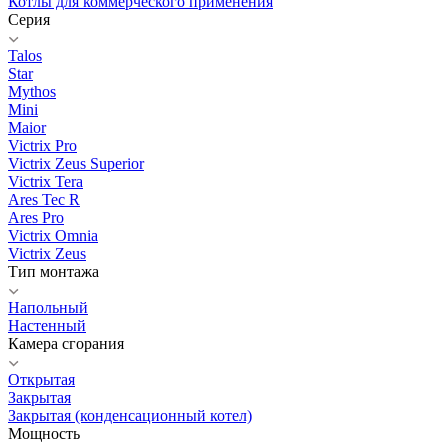
Котлы для коммерческого применения
Серия
Talos
Star
Mythos
Mini
Maior
Victrix Pro
Victrix Zeus Superior
Victrix Tera
Ares Tec R
Ares Pro
Victrix Omnia
Victrix Zeus
Тип монтажа
Напольный
Настенный
Камера сгорания
Открытая
Закрытая
Закрытая (конденсационный котел)
Мощность