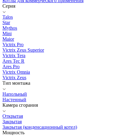
Котлы для коммерческого применения
Серия
Talos
Star
Mythos
Mini
Maior
Victrix Pro
Victrix Zeus Superior
Victrix Tera
Ares Tec R
Ares Pro
Victrix Omnia
Victrix Zeus
Тип монтажа
Напольный
Настенный
Камера сгорания
Открытая
Закрытая
Закрытая (конденсационный котел)
Мощность