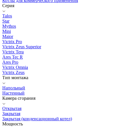
Котлы для коммерческого применения
Серия
Talos
Star
Mythos
Mini
Maior
Victrix Pro
Victrix Zeus Superior
Victrix Tera
Ares Tec R
Ares Pro
Victrix Omnia
Victrix Zeus
Тип монтажа
Напольный
Настенный
Камера сгорания
Открытая
Закрытая
Закрытая (конденсационный котел)
Мощность