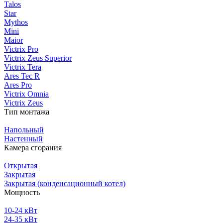
Talos
Star
Mythos
Mini
Maior
Victrix Pro
Victrix Zeus Superior
Victrix Tera
Ares Tec R
Ares Pro
Victrix Omnia
Victrix Zeus
Тип монтажа
Напольный
Настенный
Камера сгорания
Открытая
Закрытая
Закрытая (конденсационный котел)
Мощность
10-24 кВт
24-35 кВт