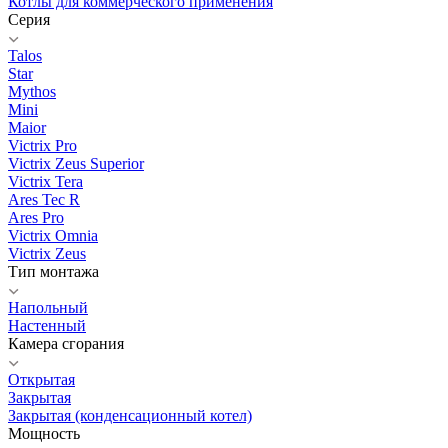
Котлы для коммерческого применения
Серия
Talos
Star
Mythos
Mini
Maior
Victrix Pro
Victrix Zeus Superior
Victrix Tera
Ares Tec R
Ares Pro
Victrix Omnia
Victrix Zeus
Тип монтажа
Напольный
Настенный
Камера сгорания
Открытая
Закрытая
Закрытая (конденсационный котел)
Мощность