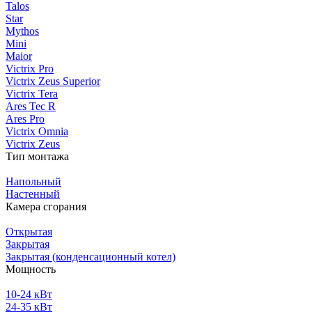
Talos
Star
Mythos
Mini
Maior
Victrix Pro
Victrix Zeus Superior
Victrix Tera
Ares Tec R
Ares Pro
Victrix Omnia
Victrix Zeus
Тип монтажа
Напольный
Настенный
Камера сгорания
Открытая
Закрытая
Закрытая (конденсационный котел)
Мощность
10-24 кВт
24-35 кВт