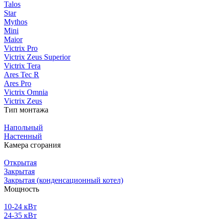
Talos
Star
Mythos
Mini
Maior
Victrix Pro
Victrix Zeus Superior
Victrix Tera
Ares Tec R
Ares Pro
Victrix Omnia
Victrix Zeus
Тип монтажа
Напольный
Настенный
Камера сгорания
Открытая
Закрытая
Закрытая (конденсационный котел)
Мощность
10-24 кВт
24-35 кВт