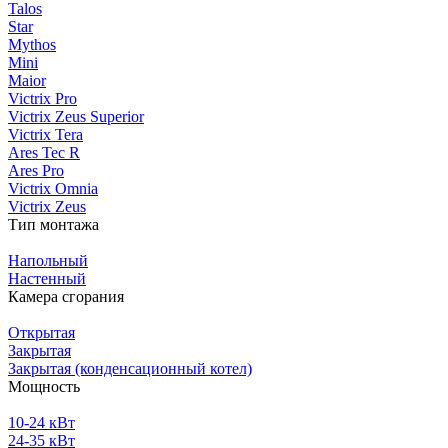
Talos
Star
Mythos
Mini
Maior
Victrix Pro
Victrix Zeus Superior
Victrix Tera
Ares Tec R
Ares Pro
Victrix Omnia
Victrix Zeus
Тип монтажа
Напольный
Настенный
Камера сгорания
Открытая
Закрытая
Закрытая (конденсационный котел)
Мощность
10-24 кВт
24-35 кВт