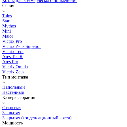
Котлы для коммерческого применения
Серия
Talos
Star
Mythos
Mini
Maior
Victrix Pro
Victrix Zeus Superior
Victrix Tera
Ares Tec R
Ares Pro
Victrix Omnia
Victrix Zeus
Тип монтажа
Напольный
Настенный
Камера сгорания
Открытая
Закрытая
Закрытая (конденсационный котел)
Мощность